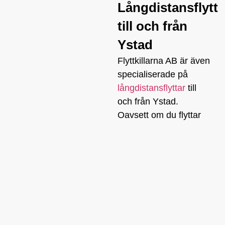
Långdistansflytt
till och från
Ystad
Flyttkillarna AB är även
specialiserade på
långdistansflyttar
till
och från Ystad.
Oavsett om du flyttar
till en annan stad i
Sverige eller flyttar till
Ystad från en annan
del av landet, ser vi till
att flytten sker på ett
säkert och effektivt
sätt. Vi har lång
erfarenhet av att