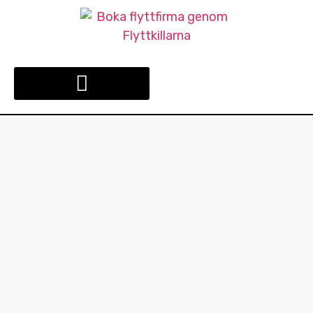
FLYTTFIRMA DIN STAD