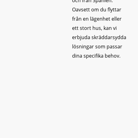
och från Spanien.
Oavsett om du flyttar
från en lägenhet eller
ett stort hus, kan vi
erbjuda skräddarsydda
lösningar som passar
dina specifika behov.
Skräddarsydda
flyttlösningar
Varje flytt är unik, och
därför anpassar vi våra
tjänster efter dina
behov. Oavsett om du
behöver hjälp med en
fullserviceflytt eller bara