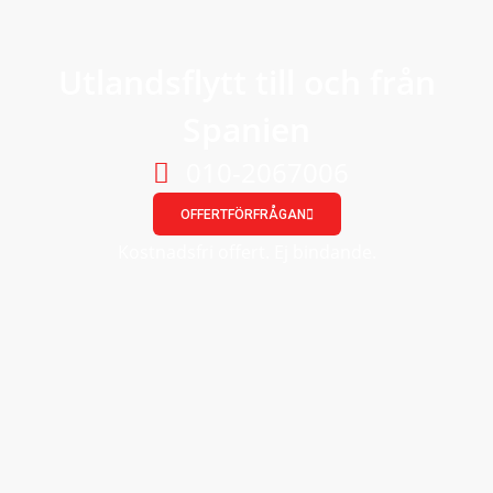
Utlandsflytt till och från
Spanien
010-2067006
OFFERTFÖRFRÅGAN
Kostnadsfri offert. Ej bindande.