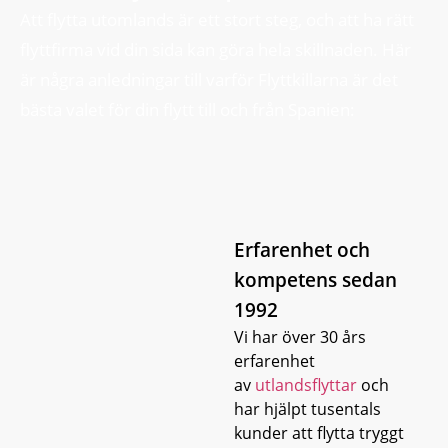
Att flytta utomlands är ett stort steg, och att ha rätt
flyttfirma vid din sida kan göra hela skillnaden. Här
är några anledningar till varför Flyttkillarna är det
bästa valet för din flytt till och från Spanien:
Erfarenhet och
kompetens sedan
1992
Vi har över 30 års
erfarenhet
av
utlandsflyttar
och
har hjälpt tusentals
kunder att flytta tryggt